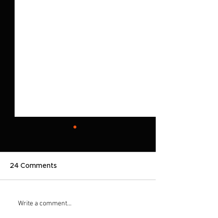
24 Comments
Emerging Form
Goodnight Moonshine
Write a comment...
hits WPKN's top albums