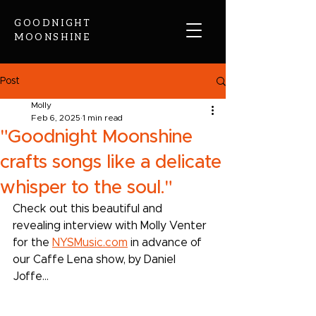
GOODNIGHT
MOONSHINE
Post
Molly
Feb 6, 2025
1 min read
"Goodnight Moonshine
crafts songs like a delicate
whisper to the soul."
Check out this beautiful and 
revealing interview with Molly Venter 
for the 
NYSMusic.com
 in advance of 
our Caffe Lena show, by Daniel 
Joffe...